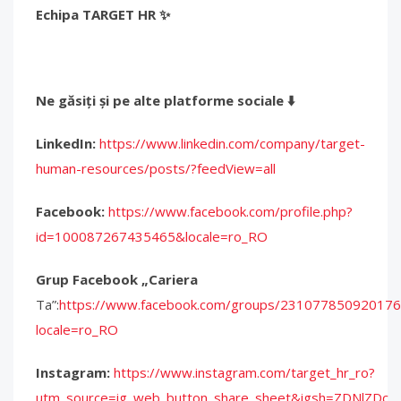
Echipa TARGET HR ✨
Ne găsiți și pe alte platforme sociale
⬇
LinkedIn:
https://www.linkedin.com/company/target-
human-resources/posts/?feedView=all
Facebook:
https://www.facebook.com/profile.php?
id=100087267435465&locale=ro_RO
Grup Facebook „Cariera
Ta”:
https://www.facebook.com/groups/231077850920176
locale=ro_RO
Instagram:
https://www.instagram.com/target_hr_ro?
utm_source=ig_web_button_share_sheet&igsh=ZDNlZDc