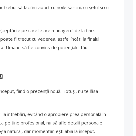
trebui să faci în raport cu noile sarcini, cu șeful și cu
șteptările pe care le are managerul de la tine.
u poate fi trecut cu vederea, astfel încât, la finalul
e Umane să fie convins de potențialul tău.
️
a început, fiind o prezență nouă. Totuși, nu te lăsa
l la întrebări, evitând o apropiere prea personală în
nta pe tine profesional, nu să afle detalii personale
lega natural, dar momentan ești abia la început.