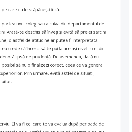
e pe care nu le stăpânești încă.
din partea unui coleg sau a cuiva din departamentul de
i. Arată-te deschis să înveți și evită să preiei sarcini
 bune, o astfel de atitudine ar putea fi interpretată
a crede că încerci să te pui la același nivel cu ei din
ă denotă lipsă de prudență. De asemenea, dacă nu
e posibil să nu o finalizezi corect, ceea ce va genera
uperiorilor. Prin urmare, evită astfel de situații,
 uitat.
nterviu. El va fi cel care te va evalua după perioada de