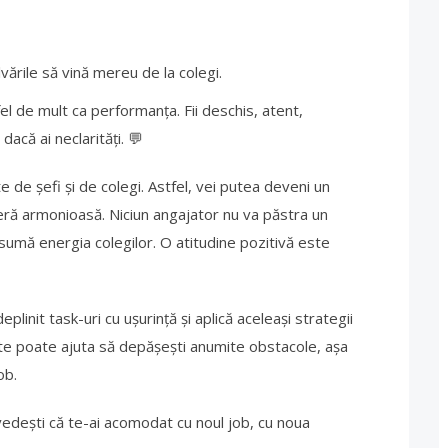
lvările să vină mereu de la colegi.
el de mult ca performanța. Fii deschis, atent,
dacă ai neclarități. 💬
 de șefi și de colegi. Astfel, vei putea deveni un
eră armonioasă. Niciun angajator nu va păstra un
sumă energia colegilor. O atitudine pozitivă este
eplinit task-uri cu ușurință și aplică aceleași strategii
 te poate ajuta să depășești anumite obstacole, așa
ob.
ovedești că te-ai acomodat cu noul job, cu noua