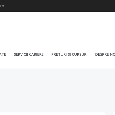
.ro
FATURI ESENȚIALE PENTRU A
ATE
SERVICII CARIERE
PRETURI SI CURSURI
DESPRE NO