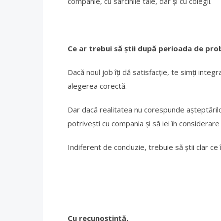
companie, cu sarcinile tale, dar și cu colegii.
Ce ar trebui să știi după perioada de pr
Dacă noul job îți dă satisfacție, te simți integra
alegerea corectă.
Dar dacă realitatea nu corespunde așteptăril
potrivești cu compania și să iei în considerare
Indiferent de concluzie, trebuie să știi clar ce î
Cu recunoștință,