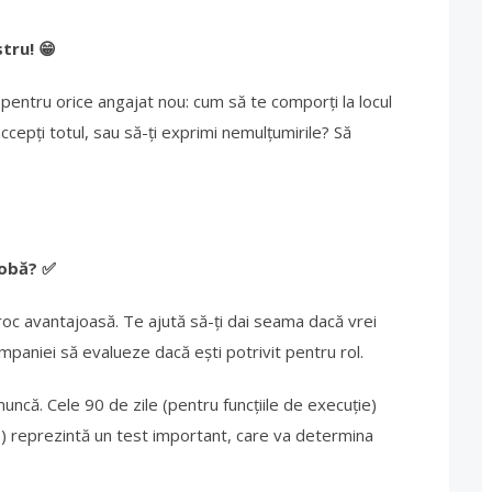
stru! 😁
entru orice angajat nou: cum să te comporți la locul
cepți totul, sau să-ți exprimi nemulțumirile? Să
robă?
✅
oc avantajoasă. Te ajută să-ți dai seama dacă vrei
mpaniei să evalueze dacă ești potrivit pentru rol.
 muncă. Cele 90 de zile (pentru funcțiile de execuție)
e) reprezintă un test important, care va determina