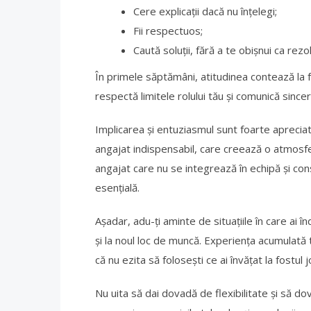
Cere explicații dacă nu înțelegi;
Fii respectuos;
Caută soluții, fără a te obișnui ca rezo
În primele săptămâni, atitudinea contează la f
respectă limitele rolului tău și comunică sincer 
Implicarea și entuziasmul sunt foarte apreciate
angajat indispensabil, care creează o atmosf
angajat care nu se integrează în echipă și con
esențială.
Așadar, adu-ți aminte de situațiile în care ai înd
și la noul loc de muncă. Experiența acumulată
că nu ezita să folosești ce ai învățat la fostul j
Nu uita să dai dovadă de flexibilitate și să d