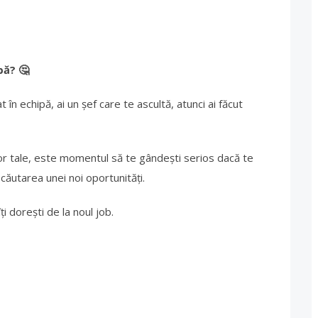
obă?
🤔
t în echipă, ai un șef care te ascultă, atunci ai făcut
or tale, este momentul să te gândești serios dacă te
 căutarea unei noi oportunități.
ți dorești de la noul job.