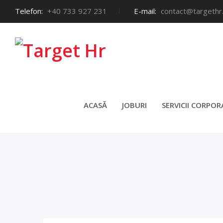
Telefon:
+40 733 927 231
E-mail:
contact@targethr
PERIOADA DE PROBĂ: S
ACASĂ
JOBURI
SERVICII CORPOR