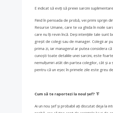
E indicat să eviți să preiei sarcini suplimentar
Fiind în perioada de probă, vei primi sprijin 
Resurse Umane, care te va ghida în noile sarcin
care nu îți revin încă. Deși intențiile tale sunt
greșit de colegi sau de manager. Colegii ar pute
prima zi, iar managerul ar putea considera c
cunoști toate detaliile unei sarcini, este foart
nemulțumiri atât din partea colegilor, cât și a s
pentru că un eșec în primele zile este greu de
Cum să te raportezi la noul șef?
👔
Ai un nou șef și probabil ați discutat deja la i