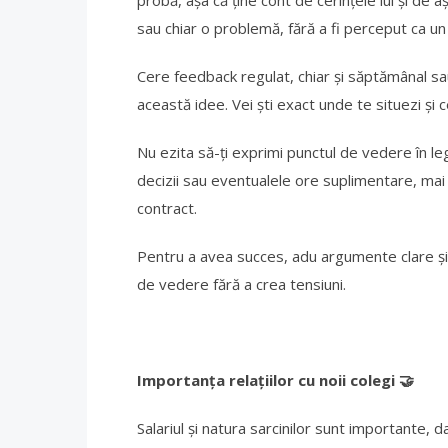
probă, așa că ține cont de cerințele lui și de aș
sau chiar o problemă, fără a fi perceput ca un
Cere feedback regulat, chiar și săptămânal sa
această idee. Vei ști exact unde te situezi și c
Nu ezita să-ți exprimi punctul de vedere în l
decizii sau eventualele ore suplimentare, mai
contract.
Pentru a avea succes, adu argumente clare și b
de vedere fără a crea tensiuni.
Importanța relațiilor cu noii colegi
‍🤝
Salariul și natura sarcinilor sunt importante, 