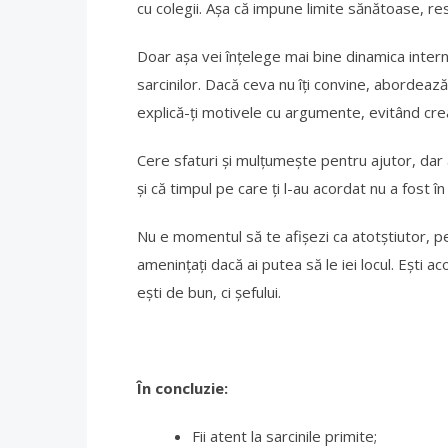
cu colegii. Așa că impune limite sănătoase, res
Doar așa vei înțelege mai bine dinamica internă
sarcinilor. Dacă ceva nu îți convine, abordează 
explică-ți motivele cu argumente, evitând crea
Cere sfaturi și mulțumește pentru ajutor, dar a
și că timpul pe care ți l-au acordat nu a fost în
Nu e momentul să te afișezi ca atotștiutor, pen
amenințați dacă ai putea să le iei locul. Ești 
ești de bun, ci șefului.
În concluzie:
Fii atent la sarcinile primite;