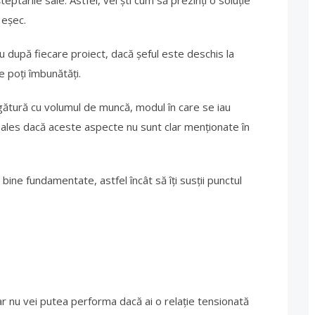
teptările sale. Astfel, vei ști cum să prezinți o soluție
 eșec.
u după fiecare proiect, dacă șeful este deschis la
e poți îmbunătăți.
egătură cu volumul de muncă, modul în care se iau
 ales dacă aceste aspecte nu sunt clar menționate în
ine fundamentate, astfel încât să îți susții punctul
dar nu vei putea performa dacă ai o relație tensionată