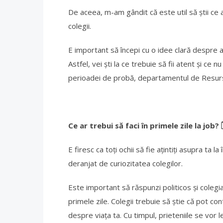
De aceea, m-am gândit că este util să știi ce ar 
colegii.
E important să începi cu o idee clară despre a
Astfel, vei ști la ce trebuie să fii atent și ce n
perioadei de probă, departamentul de Resurs
Ce ar trebui să faci în primele zile la job?

E firesc ca toți ochii să fie ațintiți asupra ta l
deranjat de curiozitatea colegilor.
Este important să răspunzi politicos și colegia
primele zile. Colegii trebuie să știe că pot co
despre viața ta. Cu timpul, prieteniile se vor 