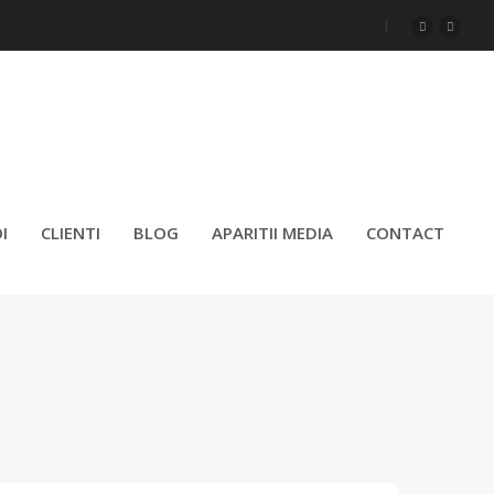
 TE INTEGRA CU SUCCES
I
CLIENTI
BLOG
APARITII MEDIA
CONTACT