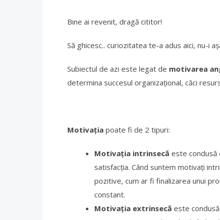
Bine ai revenit, dragă cititor!
Să ghicesc.. curiozitatea te-a adus aici, nu-i a
Subiectul de azi este legat de
motivarea ang
determina succesul organizațional, căci resu
Motivația
poate fi de 2 tipuri:
Motivația intrinsecă
este condusă d
satisfacția. Când suntem motivați int
pozitive, cum ar fi finalizarea unui pr
constant.
Motivația extrinsecă
este condusă d