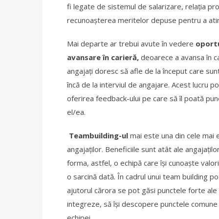
fi legate de sistemul de salarizare, relația pr
recunoașterea meritelor depuse pentru a atin
Mai departe ar trebui avute în vedere
oportu
avansare în carieră,
deoarece a avansa în ca
angajați doresc să afle de la început care sun
încă de la interviul de angajare. Acest lucru po
oferirea feedback-ului pe care să îl poată pun
el/ea.
Teambuilding-ul
mai este una din cele mai 
angajaţilor. Beneficiile sunt atât ale angajaţil
forma, astfel, o echipă care îşi cunoaşte valori
o sarcină dată. În cadrul unui team building pot 
ajutorul cărora se pot găsi punctele forte ale
integreze, să îşi descopere punctele comune cu
echipei.