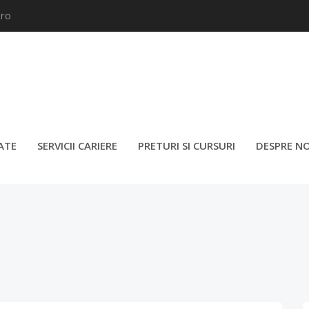
.ro
EA ANGAJAȚILOR LA LOCUL 
ATE
SERVICII CARIERE
PRETURI SI CURSURI
DESPRE NO