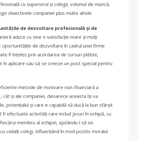
ofesională cu superiorul și colegii, volumul de muncă,
ge obiectivele companiei plus multe altele.
nitățile de dezvoltare profesională și de
rieră aduce cu sine o satisfacție mare și mulți
t oportunitățile de dezvoltare în cadrul unei firme
ate fi înțeles prin acordarea de cursuri plătite,
e în aplicare sau să se creeze un post special pentru
eficiente metode de motivare non-financiară a
or, cât şi ale companiei, deoarece aceasta îşi va
le, potenţialul şi care e capabilă să ducă la bun sfârşit
fi efectuate activităţi care includ jocuri în echipă, cu
 fiecărui membru al echipei, ajutându-l să se
 ceilalţi colegi, influenţând în mod pozitiv moralul