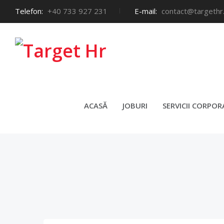
Telefon:
+40 733 927 231
E-mail:
contact@targethr
MOTIVAR
ACASĂ
JOBURI
SERVICII CORPOR