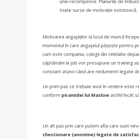
unei recompense. Planurile de îmbunăt
toate surse de motivație extrinsecă.
Motivarea angajaților la locul de muncă încep
momentul în care angajatul pășește pentru pr
cum este compania, colegii din celelalte depa
săptămâni la job vor presupune un training ast
constant atunci când are nedumeriri legate de 
Un prim pas ce trebuie avut în vedere este re
conform
piramidei lui Maslow
astfel încât s
Un alt pas prin care putem afla care sunt nevo
chestionare (anonime) legate de satisfac