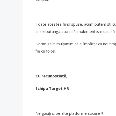
Toate acestea fiind spuse, acum putem ști cum
ar trebui angajatorii să implementeze sau să a
Dorim să îți mulțumim că ai împărțit cu noi timp
fie cu folos.
Cu recunoștință,
Echipa Target HR
Ne găsiți și pe alte platforme sociale ⬇️