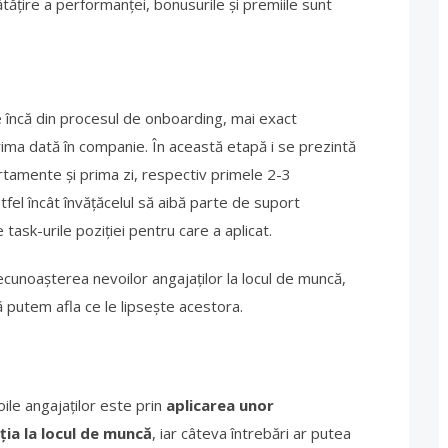
ățire a performanței, bonusurile și premiile sunt
e încă din procesul de onboarding, mai exact
ima dată în companie. În această etapă i se prezintă
rtamente și prima zi, respectiv primele 2-3
fel încât învățăcelul să aibă parte de suport
task-urile poziției pentru care a aplicat.
cunoașterea nevoilor angajaților la locul de muncă,
ă putem afla ce le lipsește acestora.
ile angajaților este prin
aplicarea unor
ția la locul de muncă
, iar câteva întrebări ar putea