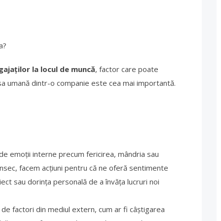
șa?
ajaților la locul de muncă
, factor care poate
rsa umană dintr-o companie este cea mai importantă.
e emoții interne precum fericirea, mândria sau
rinsec, facem acțiuni pentru că ne oferă sentimente
oiect sau dorința personală de a învăța lucruri noi
e factori din mediul extern, cum ar fi câștigarea