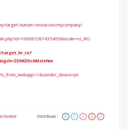
any/target-human-resources/mycompany/
file.php?id=100087267435465&locale=ro_RO
/target_hr_ro?
t&igsh=ZDNlZDc0MzIxNw
r?is_from_webapp=1&sender_device=pc
ectivelor
Distribuie :