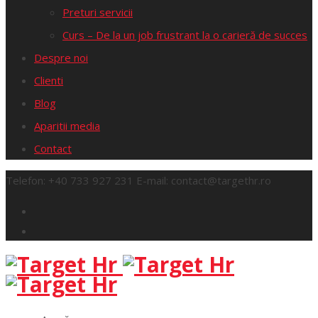
Preturi servicii
Curs – De la un job frustrant la o carieră de succes
Despre noi
Clienti
Blog
Aparitii media
Contact
Telefon:
+40 733 927 231
E-mail:
contact@targethr.ro