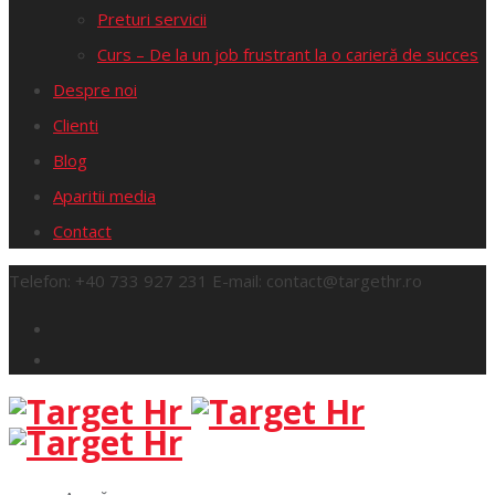
Preturi servicii
Curs – De la un job frustrant la o carieră de succes
Despre noi
Clienti
Blog
Aparitii media
Contact
Telefon:
+40 733 927 231
E-mail:
contact@targethr.ro