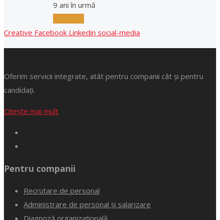
9 ani în urmă
Full-Time
Creative
Facebook
Linkedin
social-media
Oferim servicii integrate, atât pentru companii cât și pentru
candidați.
Citește mai mult
Pentru companii
Recrutare de personal
Administrare de personal și salarizare
Diagnoză organizațională