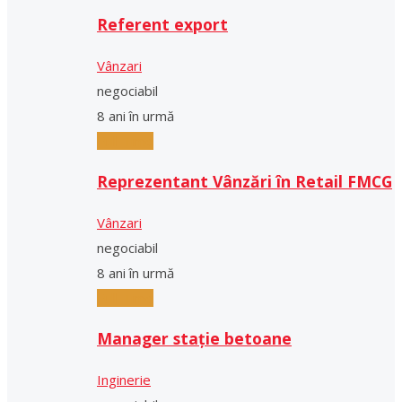
Referent export
Vânzari
negociabil
8 ani în urmă
Full-Time
Reprezentant Vânzări în Retail FMCG
Vânzari
negociabil
8 ani în urmă
Full-Time
Manager stație betoane
Inginerie