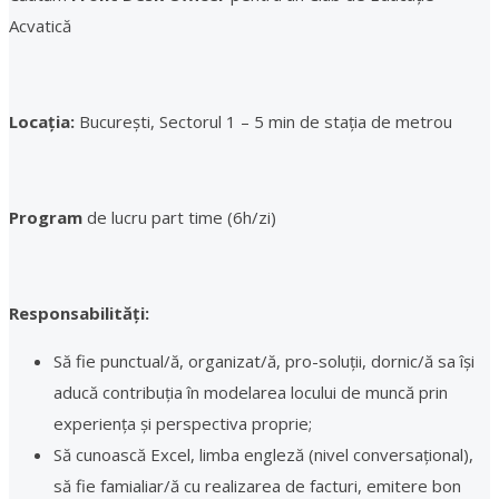
Acvatică
Locația:
București, Sectorul 1 – 5 min de stația de metrou
Program
de lucru part time (6h/zi)
Responsabilități:
Să fie punctual/ă, organizat/ă, pro-soluții, dornic/ă sa își
aducă contribuția în modelarea locului de muncă prin
experiența și perspectiva proprie;
Să cunoască Excel, limba engleză (nivel conversațional),
să fie famialiar/ă cu realizarea de facturi, emitere bon