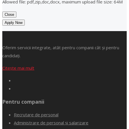
Allowed file: pdf,zip,doc,docx, maximum upload file size: 64M
Close
Apply Now
Oferim servicii integrate, atât pentru companii cât și pentru
candidați.
Citește mai mult
Pentru companii
Recrutare de personal
Administrare de personal și salarizare