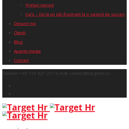
Preturi servicii
Curs – De la un job frustrant la o carieră de succes
Despre noi
Clienti
Blog
Aparitii media
Contact
Telefon:
+40 733 927 231
E-mail:
contact@targethr.ro