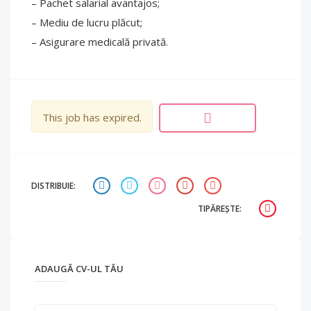
– Pachet salarial avantajos;
– Mediu de lucru plăcut;
– Asigurare medicală privată.
This job has expired.
DISTRIBUIE:
TIPĂREȘTE:
ADAUGĂ CV-UL TĂU