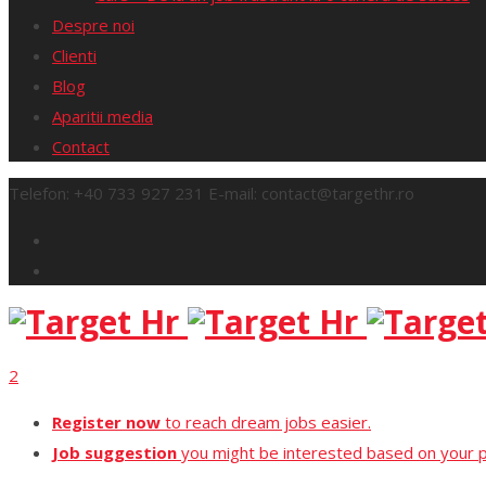
Despre noi
Clienti
Blog
Aparitii media
Contact
Telefon:
+40 733 927 231
E-mail:
contact@targethr.ro
2
Register now
to reach dream jobs easier.
Job suggestion
you might be interested based on your pr