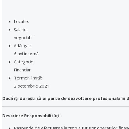
Locație:
Salariu:
negociabil
Adăugat:
6 ani în urmă
Categorie:
Financiar
Termen limită:
2 octombrie 2021
Dacă îți dorești să ai parte de dezvoltare profesionala în d
Descriere Responsabilități:
Raspunde de efectuarea la timp a tuturor operatiilor financ