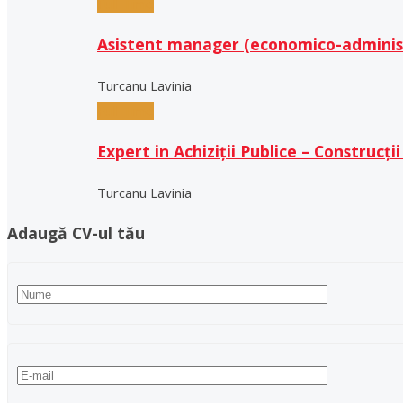
Full-Time
Asistent manager (economico-adminis
Turcanu Lavinia
Full-Time
Expert in Achiziții Publice – Construcții
Turcanu Lavinia
Adaugă CV-ul tău