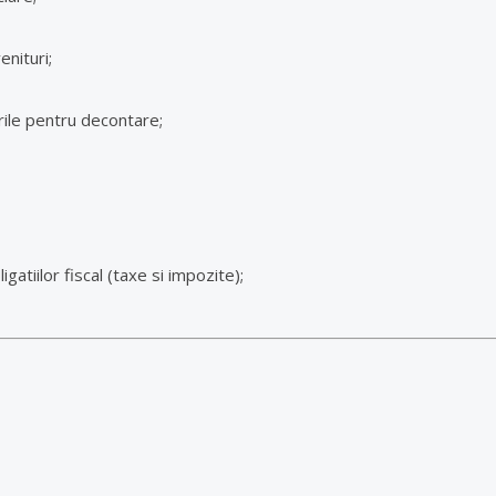
enituri;
rile pentru decontare;
atiilor fiscal (taxe si impozite);