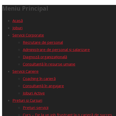
Meniu Principal
Acasă
Joburi
Servicii Corporate
Recrutare de personal
Administrare de personal și salarizare
Diagnoză organizațională
Consultanță în resurse umane
Servicii Cariere
Coaching în carieră
Consultanță în angajare
Joburi Active
Preturi si Cursuri
Preturi servicii
Curs – De la un job frustrant la o carieră de succes