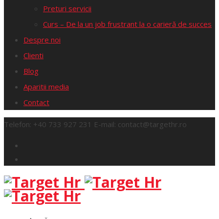
Preturi servicii
Curs – De la un job frustrant la o carieră de succes
Despre noi
Clienti
Blog
Aparitii media
Contact
Telefon:
+40 733 927 231
E-mail:
contact@targethr.ro