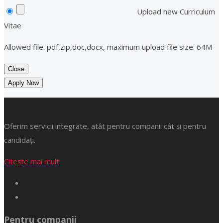
Upload new Curriculum
Vitae
Allowed file: pdf,zip,doc,docx, maximum upload file size: 64M
Close
Apply Now
Oferim servicii integrate, atât pentru companii cât și pentru
candidați.
Citește mai mult
Pentru companii