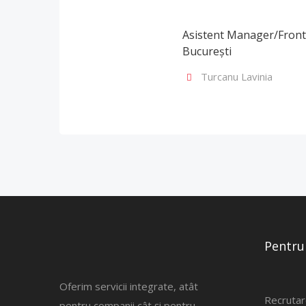
Asistent Manager/Front 
București
Turcanu Lavinia
Pentru
Oferim servicii integrate, atât
Recrutar
pentru companii cât și pentru