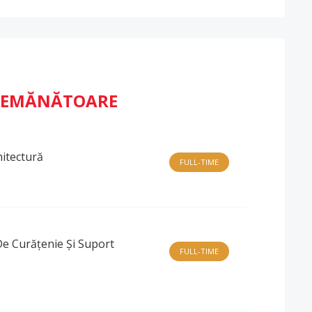
ASEMĂNĂTOARE
itectură
FULL-TIME
 Curățenie Și Suport
FULL-TIME