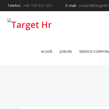
Telefon:
+40 733 927 231
E-mail:
contact@targethr
BONA 
ACASĂ
JOBURI
SERVICII CORPOR