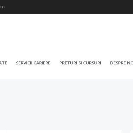
.ro
(BABYSITTER) – BUCUREȘTI (P
ATE
SERVICII CARIERE
PRETURI SI CURSURI
DESPRE NO