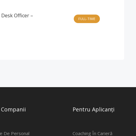
Desk Officer –
FULL-TIME
 Companii
Pentru Aplicanți
e De Personal
Coaching În Carieră