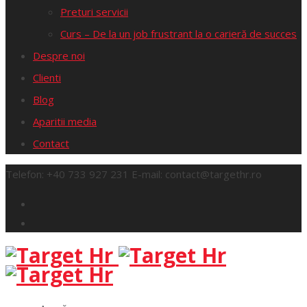
Preturi servicii
Curs – De la un job frustrant la o carieră de succes
Despre noi
Clienti
Blog
Aparitii media
Contact
Telefon:
+40 733 927 231
E-mail:
contact@targethr.ro