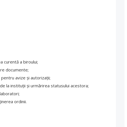
a curentă a biroului;
vare documente;
entru avize și autorizații;
de la instituții și urmărirea statusului acestora;
olaboratori;
nerea ordinii.