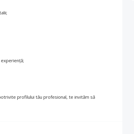
lii;
e experiență;
trivite profilului tău profesional, te invităm să