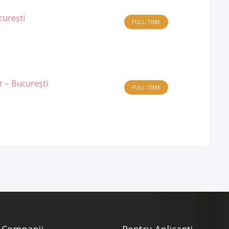
curești
FULL-TIME
 – București
FULL-TIME