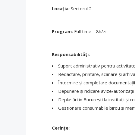
Locația:
Sectorul 2
Program:
Full time – 8h/zi
Responsabilități:
Suport administrativ pentru activitate
Redactare, printare, scanare și arhi
Întocmire și completare documentații p
Depunere și ridicare avize/autorizații 
Deplasări în București la instituții și c
Gestionare consumabile birou și menți
Cerințe: