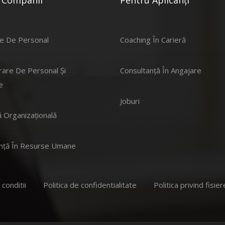
 Companii
Pentru Aplicanți
e De Personal
Coaching În Carieră
rare De Personal Și
Consultanță În Angajare
e
Joburi
 Organizațională
nță În Resurse Umane
conditii
Politica de confidentialitate
Politica privind fisie