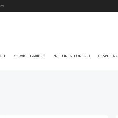
.ro
TENT ADMINISTRATIV – BUCU
ATE
SERVICII CARIERE
PRETURI SI CURSURI
DESPRE NO