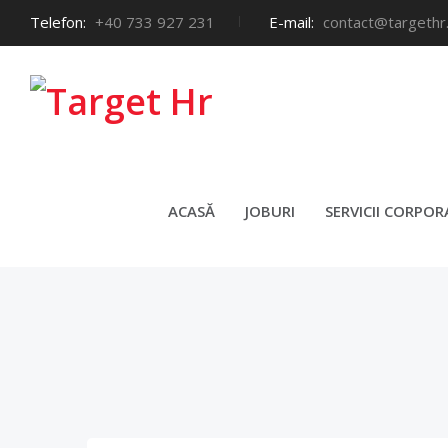
Telefon:
+40 733 927 231
E-mail:
contact@targethr
ASIS
ACASĂ
JOBURI
SERVICII CORPOR