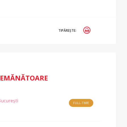
TIPĂREȘTE:
ASEMĂNĂTOARE
București
FULL-TIME