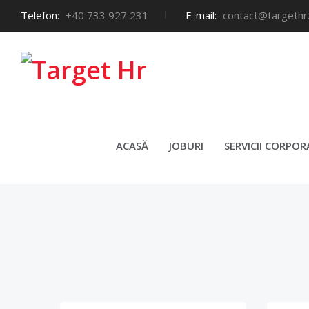
Telefon:
+40 733 927 231
E-mail:
contact@targethr
ACASĂ
JOBURI
SERVICII CORPOR