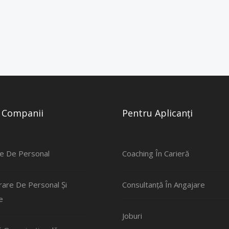
 Companii
Pentru Aplicanți
e De Personal
Coaching În Carieră
rare De Personal Și
Consultanță În Angajare
e
Joburi