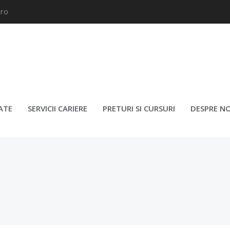
.ro
BUCHAREST
ATE
SERVICII CARIERE
PRETURI SI CURSURI
DESPRE NO