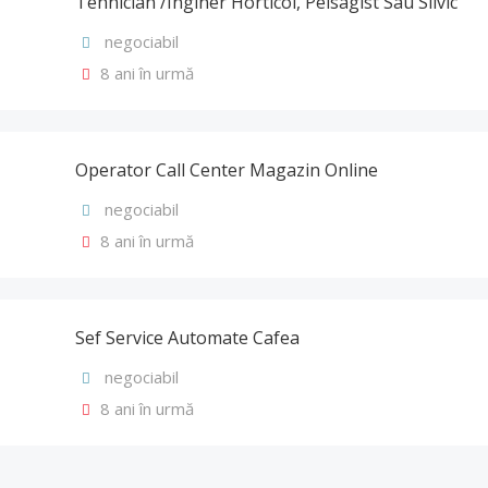
Tehnician /Inginer Horticol, Peisagist Sau Silvic
negociabil
8 ani în urmă
Operator Call Center Magazin Online
negociabil
8 ani în urmă
Sef Service Automate Cafea
negociabil
8 ani în urmă