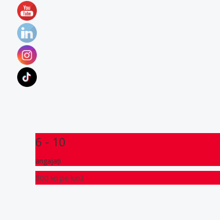
6 - 10
angajați
300 lei
pe lună