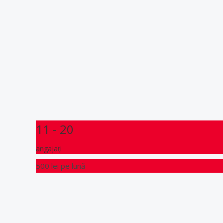
11 - 20
angajați
500 lei
pe lună