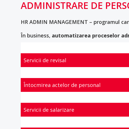
ADMINISTRARE DE PERS
HR ADMIN MANAGEMENT – programul care s
În business,
automatizarea proceselor adm
Servicii de revisal
Întocmirea actelor de personal
Servicii de salarizare