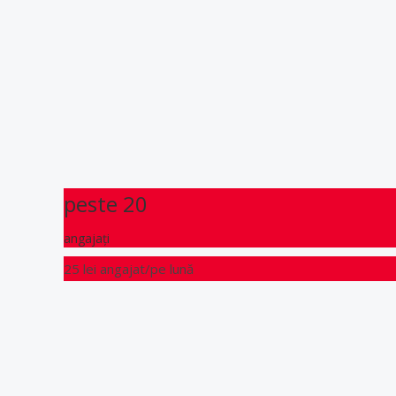
peste 20
angajați
25 lei
angajat/pe lună