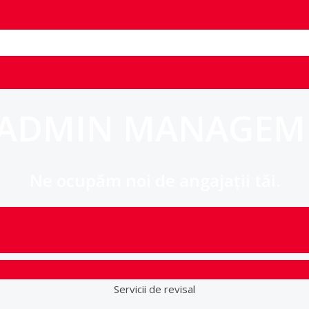
 ADMIN MANAGEM
Ne ocupăm noi de angajații tăi.
Servicii de revisal