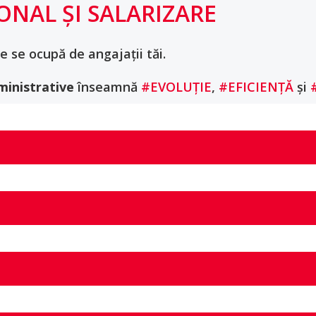
ONAL ȘI SALARIZARE
e ocupă de angajații tăi.
inistrative
înseamnă
#EVOLUȚIE
,
#EFICIENȚĂ
și