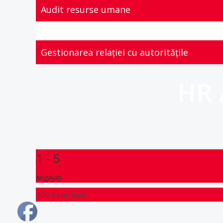
Audit resurse umane
Gestionarea relației cu autoritățile
HR
1 - 5
angajați
200 lei
pe lună