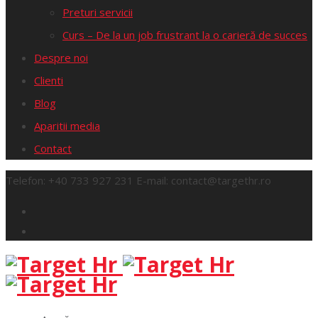
Preturi servicii
Curs – De la un job frustrant la o carieră de succes
Despre noi
Clienti
Blog
Aparitii media
Contact
Telefon:
+40 733 927 231
E-mail:
contact@targethr.ro